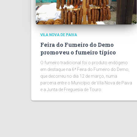
VILA NOVA DE PAIVA
Feira do Fumeiro do Demo
promoveu o fumeiro típico
O fumeiro tradicional foi o produto endógeno
em destaque na 6ª Feira do Fumeiro do Demo,
que decorreu no dia 12 de março, numa
parceria entre o Município de Vila Nova de Paiva
e a Junta de Freguesia de Touro.