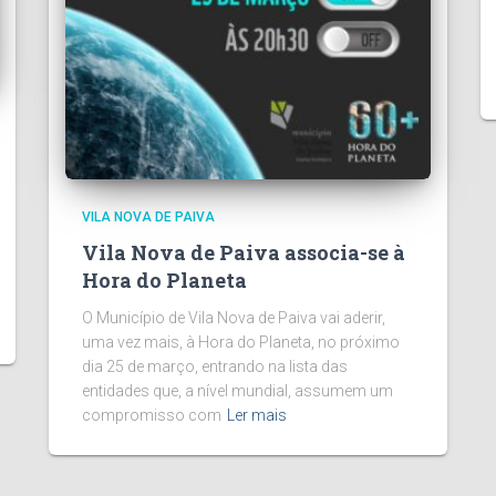
VILA NOVA DE PAIVA
Vila Nova de Paiva associa-se à
Hora do Planeta
O Município de Vila Nova de Paiva vai aderir,
uma vez mais, à Hora do Planeta, no próximo
dia 25 de março, entrando na lista das
entidades que, a nível mundial, assumem um
compromisso com
Ler mais