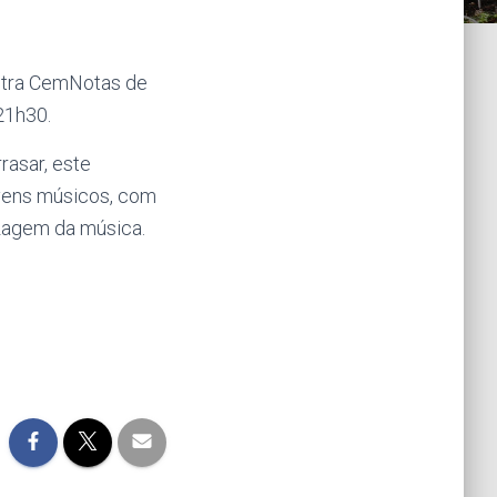
estra CemNotas de
21h30.
asar, este
ovens músicos, com
izagem da música.