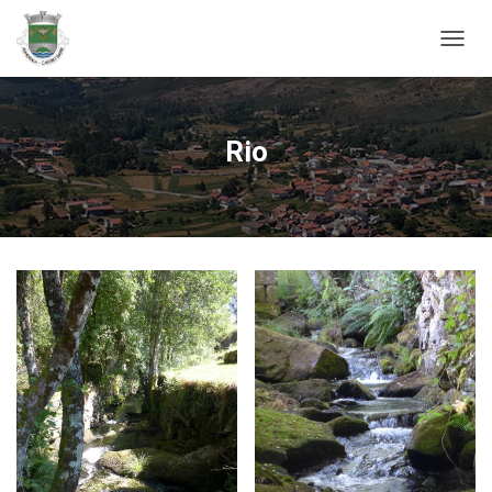
ALTER
Rio