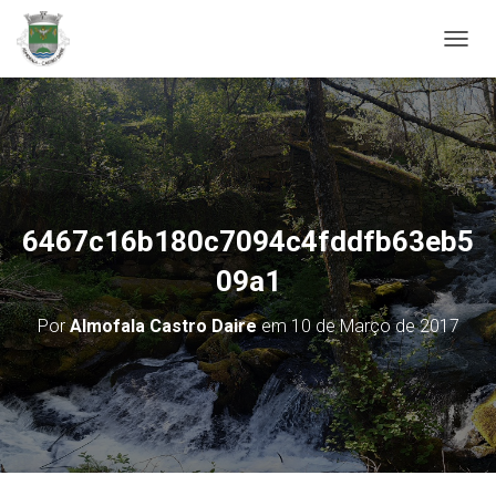
ALTER
6467c16b180c7094c4fddfb63eb5
09a1
Por
Almofala Castro Daire
em
10 de Março de 2017