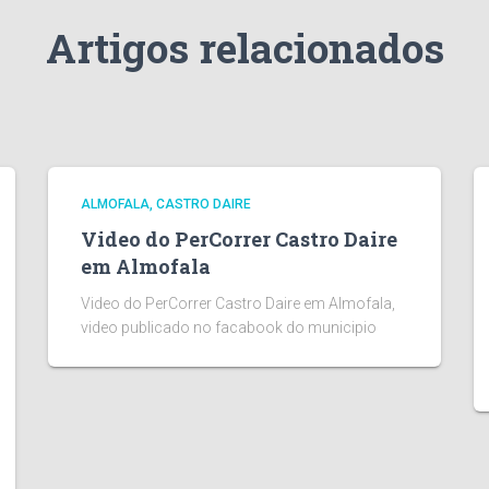
Artigos relacionados
ALMOFALA
CASTRO DAIRE
Video do PerCorrer Castro Daire
em Almofala
Video do PerCorrer Castro Daire em Almofala,
video publicado no facabook do municipio