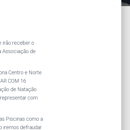
 irão receber o
 Associação de
ona Centro e Norte
TAR COM 16
ação de Natação
m representar com
uas Piscinas como a
ão iremos defraudar