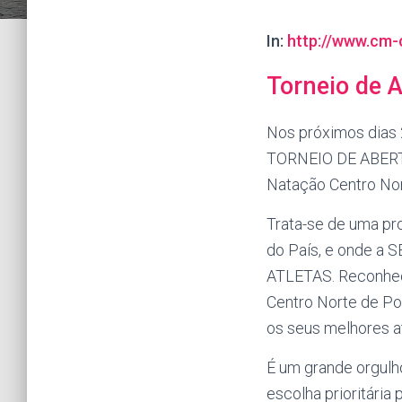
In:
http://www.cm-c
Torneio de 
Nos próximos dias 2
TORNEIO DE ABERT
Natação Centro Nor
Trata-se de uma pr
do País, e onde 
ATLETAS. Reconhec
Centro Norte de Po
os seus melhores at
É um grande orgulh
escolha prioritári