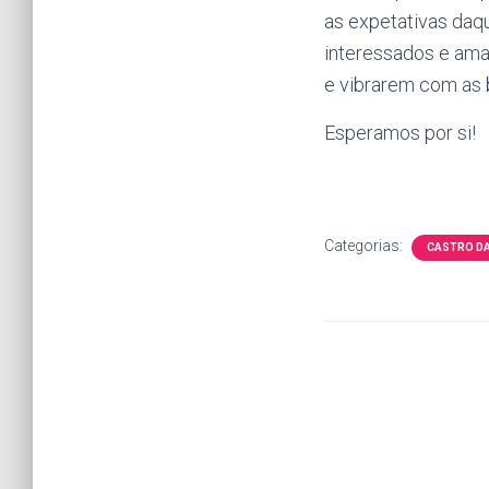
as expetativas daq
interessados e ama
e vibrarem com as 
Esperamos por si!
Categorias:
CASTRO DA