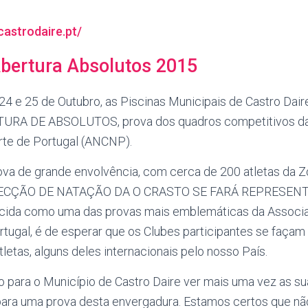
astrodaire.pt/
Abertura Absolutos 2015
4 e 25 de Outubro, as Piscinas Municipais de Castro Daire
URA DE ABSOLUTOS, prova dos quadros competitivos da
te de Portugal (ANCNP).
ova de grande envolvência, com cerca de 200 atletas da Z
a SECÇÃO DE NATAÇÃO DA O CRASTO SE FARÁ REPRESEN
ida como uma das provas mais emblemáticas da Associ
rtugal, é de esperar que os Clubes participantes se faça
letas, alguns deles internacionais pelo nosso País.
o para o Município de Castro Daire ver mais uma vez as s
a para uma prova desta envergadura. Estamos certos que n