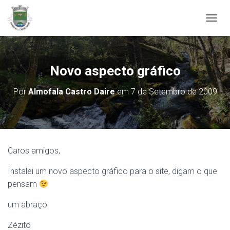
ALTER
Novo aspecto gráfico
Por
Almofala Castro Daire
em
7 de Setembro de 2009
Caros amigos,
Instalei um novo aspecto gráfico para o site, digam o que
pensam
um abraço
Zézito