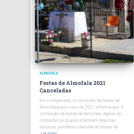
ALMOFALA
Festas de Almofala 2021
Canceladas
Em comunicado, a comissão de festas de
Almofala para o ano de 2021, informa que: A
comissão de festas de Almofala, depois de
contactar os grupos e também algumas
pessoas, ponderou cancelar as festas de
Ler mais