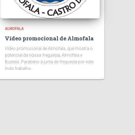
ALMOFALA
Vídeo promocional de Almofala
Vídeo promocional de Almofala, que mostra o
potencial da nossa freguesia, Almofala e
Bustelo. Parabéns à junta de freguesia por este
lindo trabalho.