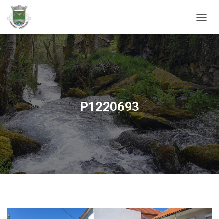
ALTER
P1220693