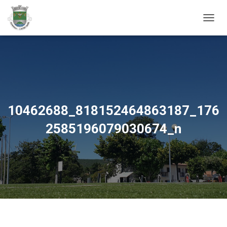
ALTER
10462688_818152464863187_176
2585196079030674_n