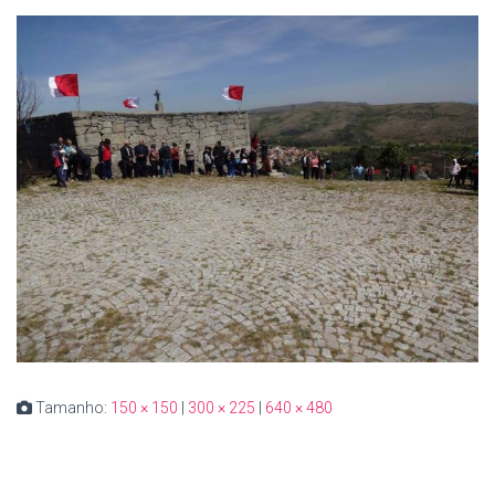
Tamanho:
150 × 150
|
300 × 225
|
640 × 480