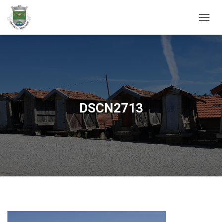
ALTER
DSCN2713