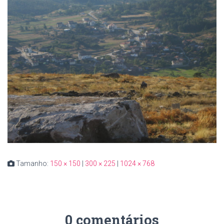
Tamanho:
150 × 150
|
300 × 225
|
1024 × 768
0 comentários