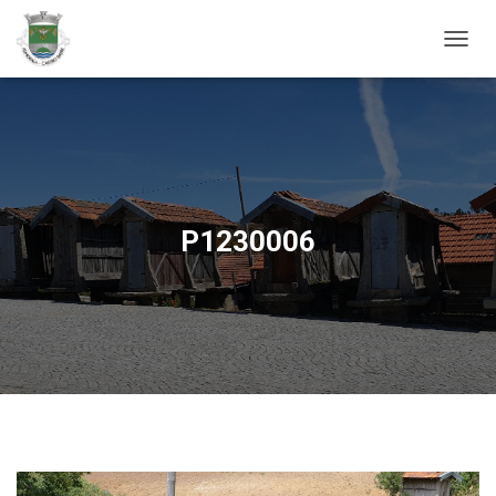
ALTER
P1230006