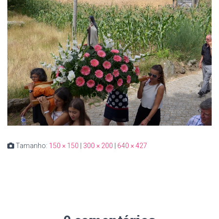
Tamanho:
150 × 150
|
300 × 200
|
640 × 427