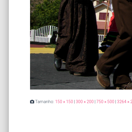
Tamanho:
150 × 150
|
300 × 200
|
750 × 500
|
3264 × 