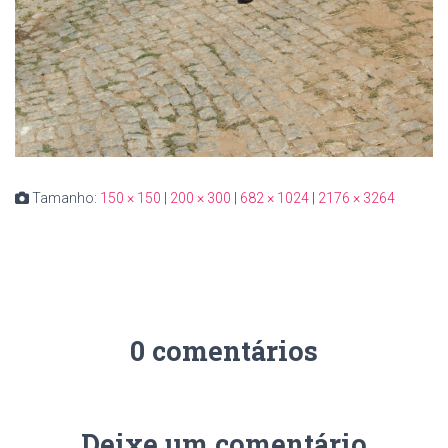
Tamanho:
150 × 150
|
200 × 300
|
682 × 1024
|
2176 × 3264
0 comentários
Deixe um comentário