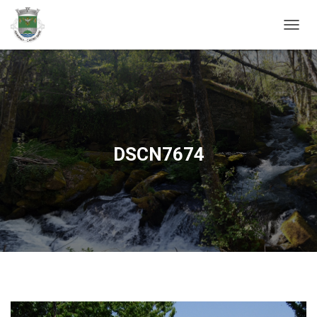
ALTER
DSCN7674