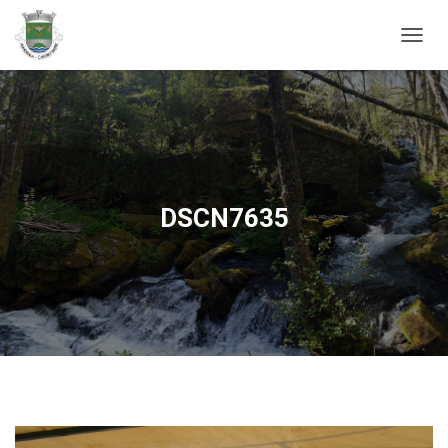
ALTER
DSCN7635