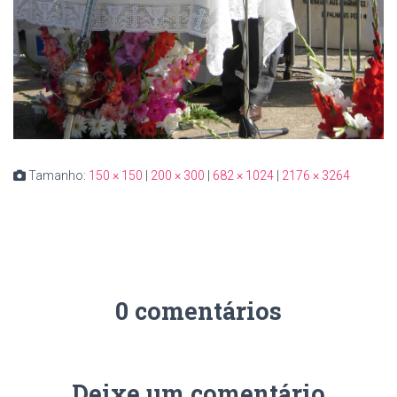
Tamanho:
150 × 150
|
200 × 300
|
682 × 1024
|
2176 × 3264
0 comentários
Deixe um comentário