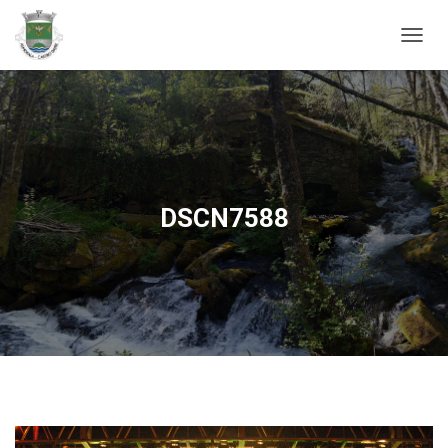
ALTER
DSCN7588