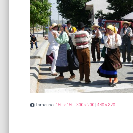
Tamanho:
150 × 150
|
300 × 200
|
480 × 320