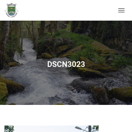
ALTER
DSCN3023