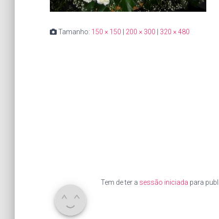
Tamanho:
150 × 150
|
200 × 300
|
320 × 480
Tem de ter a
sessão iniciada
para publ