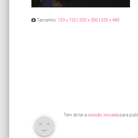
Tamanho:
150 × 150
|
200 × 300
|
320 × 480
Tem de ter a
sessão iniciada
para publ