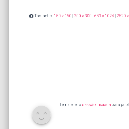
Tamanho:
150 × 150
|
200 × 300
|
683 × 1024
|
2520 ×
Tem de ter a
sessão iniciada
para publ