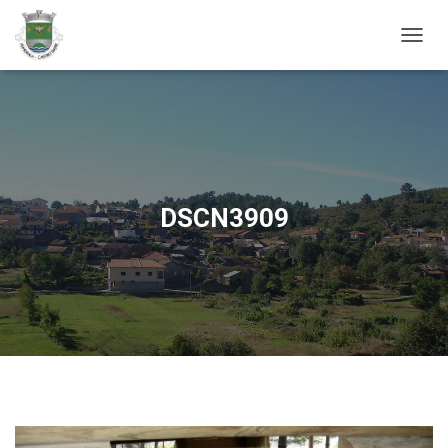
ALTER
DSCN3909