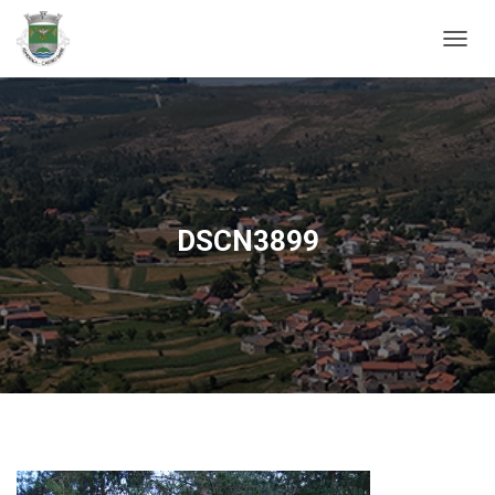
ALTER
DSCN3899