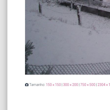
Tamanho:
150 × 150
|
300 × 200
|
750 × 500
|
2304 × 