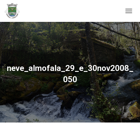
ALTER
neve_almofala_29_e_30nov2008_
050