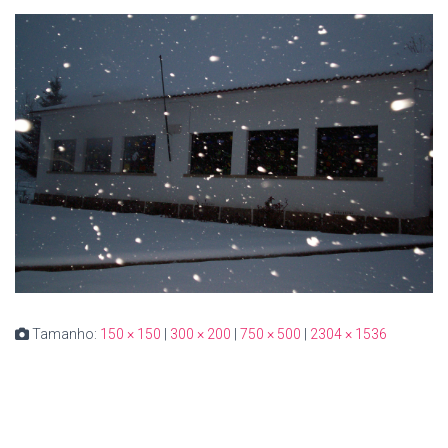
Tamanho:
150 × 150
|
300 × 200
|
750 × 500
|
2304 × 1536