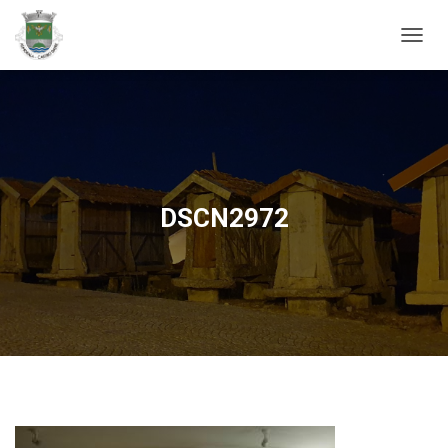
ALTER
DSCN2972