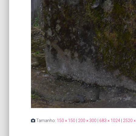
Tamanho:
150 × 150
|
200 × 300
|
683 × 1024
|
2520 ×