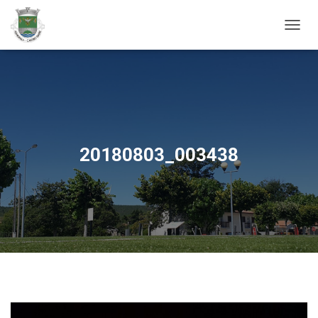
ALTER
20180803_003438