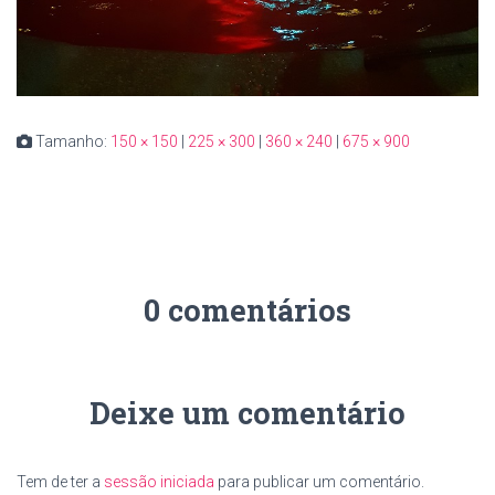
Tamanho:
150 × 150
|
225 × 300
|
360 × 240
|
675 × 900
0 comentários
Deixe um comentário
Tem de ter a
sessão iniciada
para publicar um comentário.