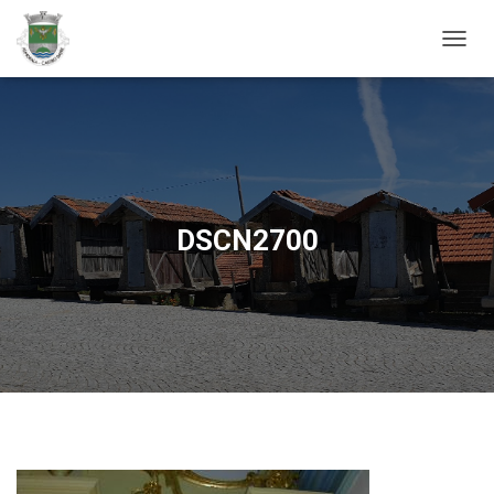
ALTER
DSCN2700