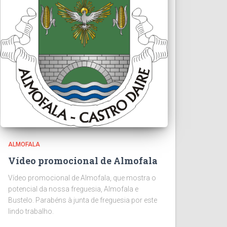
ALMOFALA
Vídeo promocional de Almofala
Vídeo promocional de Almofala, que mostra o
potencial da nossa freguesia, Almofala e
Bustelo. Parabéns à junta de freguesia por este
lindo trabalho.