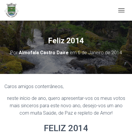
ALTER
Feliz 2014
Por
Almofala Castro Daire
em
6 de Janeiro de 2014
Caros amigos conterrâneos,
neste início de ano, quero apresentar-vos os meus votos
mais sinceros para este novo ano, desejo-vos um ano
com muita Saúde, de Paz e repleto de Amor!
FELIZ 2014