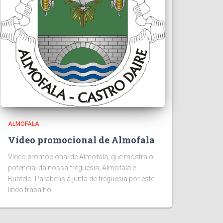
ALMOFALA
Vídeo promocional de Almofala
Vídeo promocional de Almofala, que mostra o
potencial da nossa freguesia, Almofala e
Bustelo. Parabéns à junta de freguesia por este
lindo trabalho.