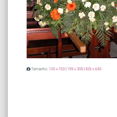
Tamanho:
150 × 150
|
199 × 300
|
426 × 640