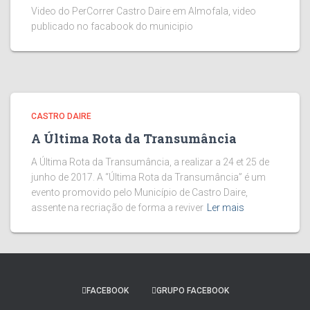
Video do PerCorrer Castro Daire em Almofala, video
publicado no facabook do municipio
CASTRO DAIRE
A Última Rota da Transumância
A Última Rota da Transumância, a realizar a 24 et 25 de
junho de 2017. A “Última Rota da Transumância” é um
evento promovido pelo Município de Castro Daire,
assente na recriação de forma a reviver
Ler mais
FACEBOOK
GRUPO FACEBOOK