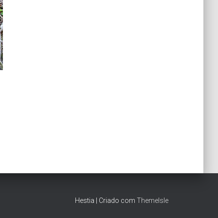
Hestia | Criado com
ThemeIsle