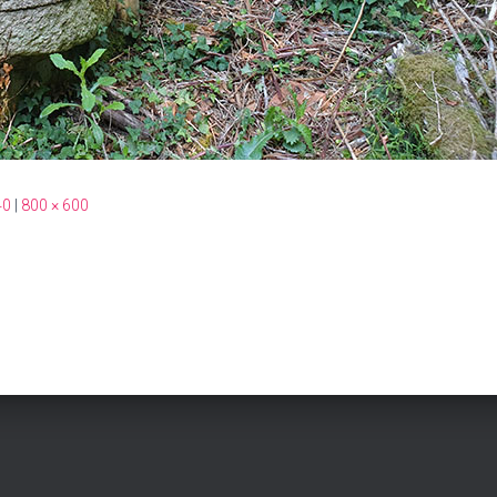
40
|
800 × 600