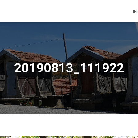
IN
20190813_111922